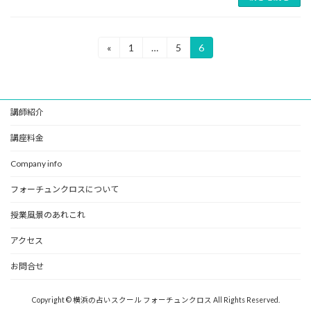
投
«
1
…
5
6
固
固
固
定
定
定
稿
ペ
ペ
ペ
ー
ー
ー
の
ジ
ジ
ジ
講師紹介
ペ
ー
講座料金
ジ
Company info
送
フォーチュンクロスについて
り
授業風景のあれこれ
アクセス
お問合せ
Copyright © 横浜の占いスクール フォーチュンクロス All Rights Reserved.