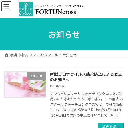
コ
ナ
ン
ビ
テ
ゲ
ン
ー
ツ
シ
へ
ョ
お知らせ
ス
ン
キ
に
ッ
移
プ
動
横浜（神奈川）の占いスクール
お知らせ
新型コロナウイルス感染防止による変更
お知らせ
のお知らせ
07/04/2020
いつも占いスクール フォーチュンクロスをご利
用いただきありがとうございます。 この度 占い
スクール フォーチュンクロスでは、今般の新型
コロナウィルスの感染拡大防止の為 4月10日か
ら5月14日の講座の中止に伴いまして、今 […]
続きを読む