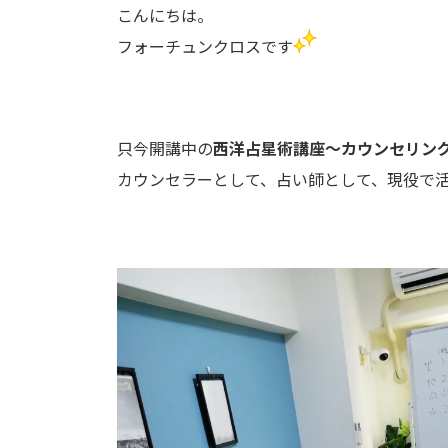
こんにちは。
新
日
フォーチュンクロスです
時
:
只今開講中の
西洋占星術講座～
カウンセリン
カウンセラーとして、占い師として、現役で