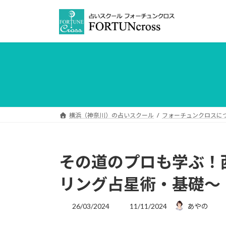
コ
ナ
ン
ビ
テ
ゲ
ン
ー
ツ
シ
へ
ョ
ス
ン
キ
に
ッ
移
プ
動
横浜（神奈川）の占いスクール
フォーチュンクロスに
その道のプロも学ぶ！
リング占星術・基礎～
最
26/03/2024
11/11/2024
あやの
終
更