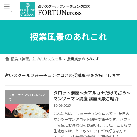
コ
ナ
ン
ビ
テ
ゲ
ン
ー
ツ
シ
へ
ョ
授業風景のあれこれ
ス
ン
キ
に
ッ
移
プ
動
横浜（神奈川）の占いスクール
授業風景のあれこれ
占いスクールフォーチュンクロスの受講風景をお届けします。
タロット講座～大アルカナだけで占う～
フォーチュンクロスについ
マンツーマン講座 講座風景ご紹介
て
10/02/2025
こんにちは。 フォーチュンクロスです 先日の
マンツーマンタロット講座の様子です。 バフィ
ー先生にお客様役をお願いしました。 こちらの
生徒さんは、とてもタロットがお好きな方で
す。 忙しいお仕事の合間にご自分の […]