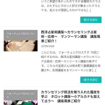
いうご希望が多かったのですが 金曜夜のクラス
は、ひたすらにタロット好きが集まったクラス
です。 私たちが意図したわけではな […]
続きを読む
西洋占星術講座～カウンセリング占星
フォーチュンクロスについ
術・応用～ マンツーマン講座 講座風
て
景ご紹介！
25/09/2024
こんにちは。 フォーチュンクロスです 今回ご
紹介するのは、西洋占星術講座～カウンセリン
グ占星術・応用～マンツーマン講座の様子で
す。 こちらの生徒さんは桜木町で基礎講座を受
講され、応用講座ををマンツーマンに変 […]
続きを読む
カウンセリング技法を取り入れた鑑定を
フォーチュンクロスについ
学ぶ タロット講座～小アルカナも加え
て
て占う～ 講座風景ご紹介