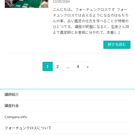
13/05/2024
こんにちは。 フォーチュンクロスです フォー
チュンクロスでは占えるようになるのはもちろ
んの事、占い鑑定の仕方を学べることが特徴の
ひとつです。 講座が終盤になると、生徒さん同
士で鑑定師とお客様に分かれて、本番 […]
続きを読む
投
1
2
…
4
»
固
固
固
定
定
定
稿
ペ
ペ
ペ
ー
ー
ー
の
ジ
ジ
ジ
講師紹介
ペ
ー
講座料金
ジ
Company info
送
フォーチュンクロスについて