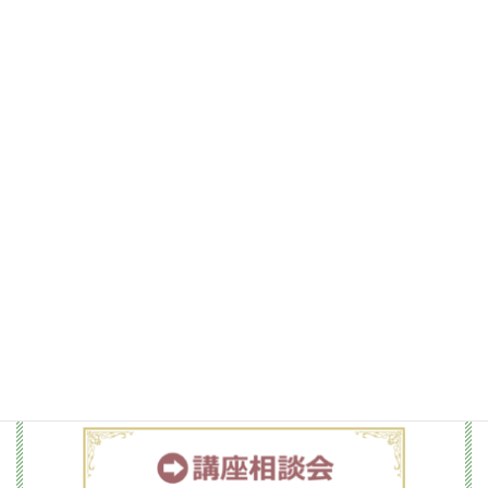
このようなかたにお勧め
ご来店いただけましたら
講座の内容説明と、占いに関するご質問・ご相談に
お答えしています。
まずは、講師と気軽にお話しをしてみませんか？
※無理な勧誘や物販はありませんのでご安心下さい。
◎会場：元町校（石川町・元町中華街）
第1、第3の 火曜日 11：00～20：00の間でご予約く
ださい。