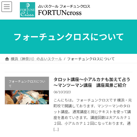
コ
ナ
ン
ビ
テ
ゲ
ン
ー
ツ
シ
へ
ョ
フォーチュンクロスについて
ス
ン
キ
に
ッ
移
プ
動
横浜（神奈川）の占いスクール
フォーチュンクロスについて
タロット講座～小アルカナも加えて占う
フォーチュンクロスについ
～マンツーマン講座 講座風景ご紹介
て
06/10/2023
こんにちは。 フォーチュンクロスです 横浜・元
町校で開講しております、マンツーマンのタロ
ット講座。 通常講座と同じテキストを使って講
座を進めていきます。 講座回数は大アルカナ１
２回、小アルカナ１２回になっております。 通
[…]