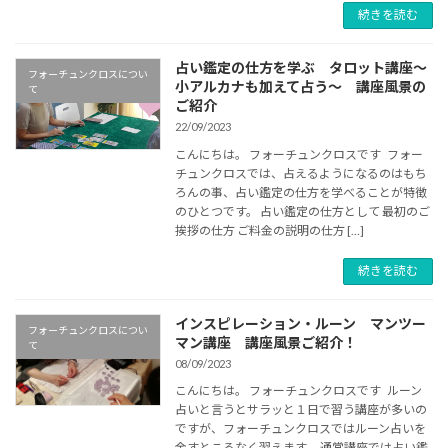
続きを読む
占い鑑定の仕方を学ぶ タロット講座～
フォーチュンクロスについ
小アルカナも加えて占う～ 講座風景の
て
ご紹介
22/09/2023
こんにちは。 フォーチュンクロスです フォー
チュンクロスでは、占えるようになるのはもち
ろんの事、占い鑑定の仕方を学べることが特徴
のひとつです。 占い鑑定の仕方として 最初のご
挨拶の仕方 ご料金の説明の仕方 […]
続きを読む
インスピレーション・ルーン マンツー
フォーチュンクロスについ
マン講座 講座風景ご紹介！
て
08/09/2023
こんにちは。 フォーチュンクロスです ルーン
占いと言うとサラッと１日で習う講座が多いの
ですが、フォーチュンクロスではルーン占いを
余すところなく習えます。 通常講座では占い鑑