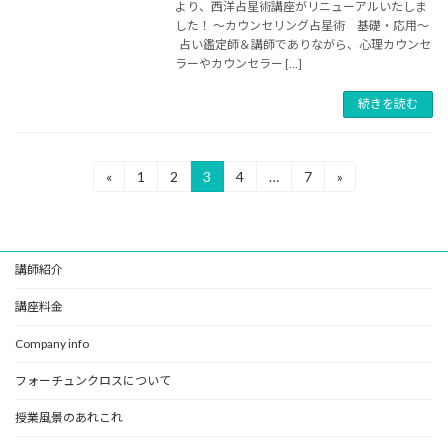
より、西洋占星術講座がリニューアルいたしま
した！ ～カウンセリング占星術 基礎・応用～
占い鑑定師＆講師でありながら、心理カウンセ
ラーやカウンセラー […]
続きを読む
投
«
1
2
3
4
…
7
»
固
固
固
固
固
定
定
定
定
定
稿
ペ
ペ
ペ
ペ
ペ
ー
ー
ー
ー
ー
の
ジ
ジ
ジ
ジ
ジ
講師紹介
ペ
ー
講座料金
ジ
Company info
送
フォーチュンクロスについて
り
授業風景のあれこれ