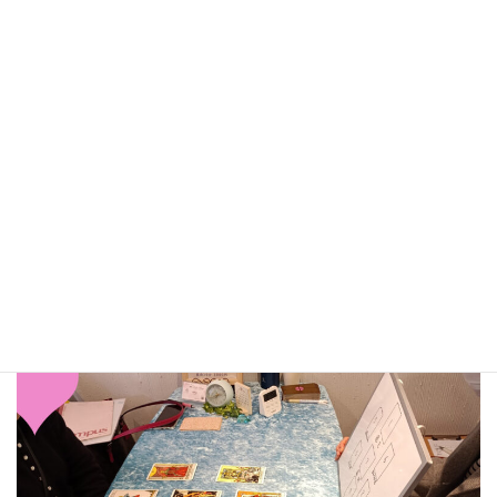
日
フォーチュンクロスです
時
:
タロット講座
～大アルカナだけで占
金曜日夜のクラス
う～
元町校での振り替え講座風景のご紹介です。
通常、みなさんと一緒に学ばれているのですが、振り替え講座は
マンツーマンレッスン
になります。