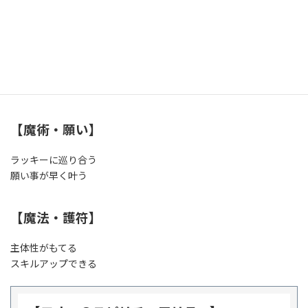
【エオーが出た時の相手の気持ち】
勢いだけかもしれないけど、進展を望んでいる
結婚の話が出ていなければ出る可能性がある
（出合いの期間は関係なく）もっと親密になりたい
【魔術・願い】
ラッキーに巡り合う
願い事が早く叶う
【魔法・護符】
主体性がもてる
スキルアップできる