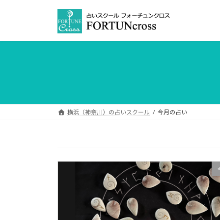
コ
ナ
ン
ビ
テ
ゲ
ン
ー
ツ
シ
へ
ョ
ス
ン
キ
に
ッ
移
プ
動
横浜（神奈川）の占いスクール
今月の占い