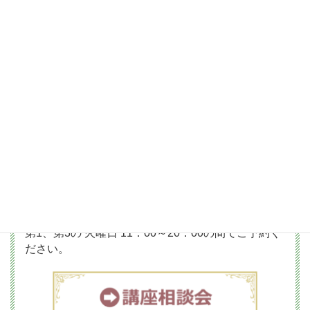
このようなかたにお勧め
ご来店いただけましたら
講座の内容説明と、占いに関するご質問・ご相談に
お答えしています。
まずは、講師と気軽にお話しをしてみませんか？
※無理な勧誘や物販はありませんのでご安心下さい。
◎会場：元町校（石川町・元町中華街）
第1、第3の 火曜日 11：00～20：00の間でご予約く
ださい。